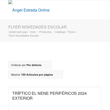
FLYER NOVEDADES ESCOLAR
Usted está aquí:
Inicio
/
Productos
/
Catálogo / Flyers
/
Flyer Novedades Escolar
Ordenar por
Por defecto
Mostrar
100 Artículos por página
TRÍPTICO EL NENE PERIFÉRICOS 2024
EXTERIOR