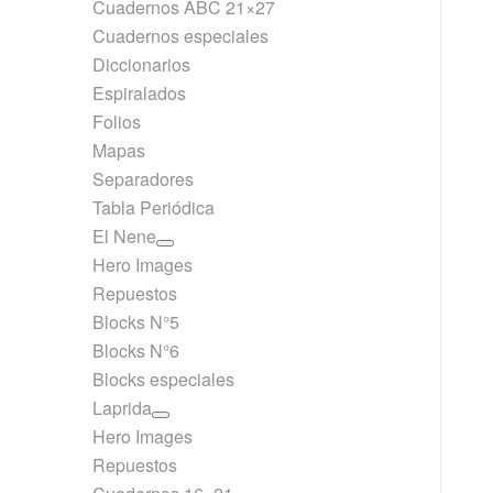
Cuadernos ABC 21×27
Cuadernos especiales
Diccionarios
Espiralados
Folios
Mapas
Separadores
Tabla Periódica
El Nene
Hero Images
Repuestos
Blocks N°5
Blocks N°6
Blocks especiales
Laprida
Hero Images
Repuestos