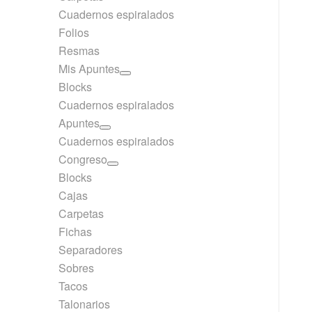
Cuadernos espiralados
Folios
Resmas
Mis Apuntes
Blocks
Cuadernos espiralados
Apuntes
Cuadernos espiralados
Congreso
Blocks
Cajas
Carpetas
Fichas
Separadores
Sobres
Tacos
Talonarios