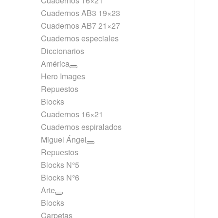
Cuadernos 16×21
Cuadernos AB3 19×23
Cuadernos AB7 21×27
Cuadernos especiales
Diccionarios
América
Hero Images
Repuestos
Blocks
Cuadernos 16×21
Cuadernos espiralados
Miguel Ángel
Repuestos
Blocks N°5
Blocks N°6
Arte
Blocks
Carpetas