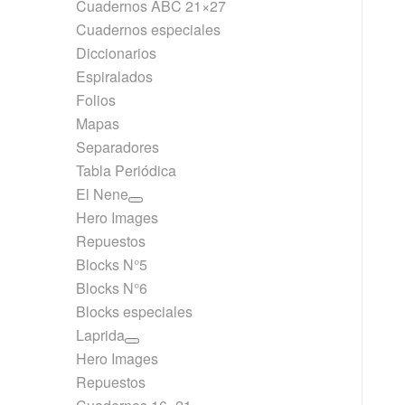
Cuadernos ABC 21×27
Cuadernos especiales
Diccionarios
Espiralados
Folios
Mapas
Separadores
Tabla Periódica
El Nene
Hero Images
Repuestos
Blocks N°5
Blocks N°6
Blocks especiales
Laprida
Hero Images
Repuestos