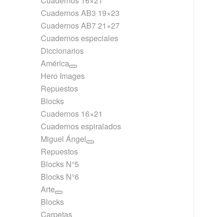
Cuadernos 16×21
Cuadernos AB3 19×23
Cuadernos AB7 21×27
Cuadernos especiales
Diccionarios
América
Hero Images
Repuestos
Blocks
Cuadernos 16×21
Cuadernos espiralados
Miguel Ángel
Repuestos
Blocks N°5
Blocks N°6
Arte
Blocks
Carpetas