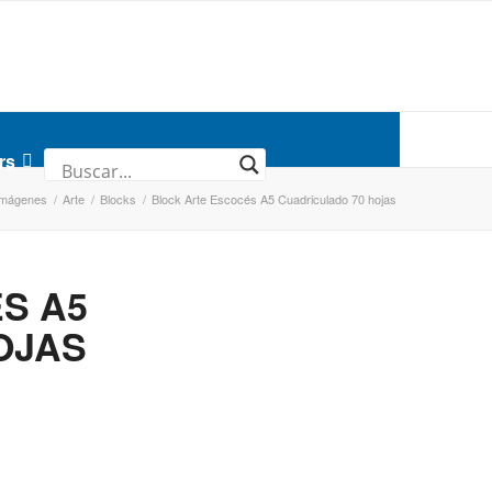
rs
Imágenes
/
Arte
/
Blocks
/
Block Arte Escocés A5 Cuadriculado 70 hojas
S A5
OJAS