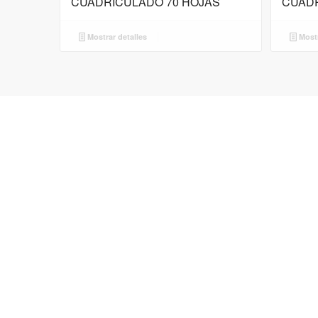
CUADRICULADO 70 HOJAS
CUADR
Mostrar detalles
Mostr