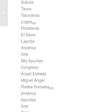
Sobres
Tacos
Block Arte Escocés A5
Talonarios
Rayado 70 hojas
Logos
Rivadavia
El Nene
Laprida
América
Arte
Mis Apuntes
Congreso
Ángel Estrada
Miguel Ángel
Redes Sociales
América
Apuntes
Arte