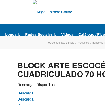
Logos
Redes Sociales
Videos
Catálogo / Flye
Usted está aquí:
Inicio
/
Productos
/
Banco de 
BLOCK ARTE ESCOCÉ
CUADRICULADO 70 H
Descargas Disponibles:
Descarga
Descarga