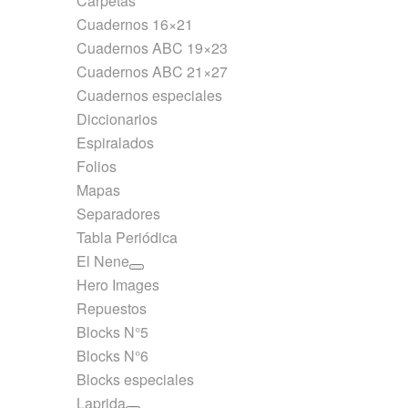
Carpetas
Cuadernos 16×21
Cuadernos ABC 19×23
Cuadernos ABC 21×27
Cuadernos especiales
Diccionarios
Espiralados
Folios
Mapas
Separadores
Tabla Periódica
El Nene
Hero Images
Repuestos
Blocks N°5
Blocks N°6
Blocks especiales
Laprida