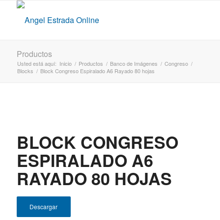
Productos
Usted está aquí:
Inicio
/
Productos
/
Banco de Imágenes
/
Congreso
/
Blocks
/
Block Congreso Espiralado A6 Rayado 80 hojas
BLOCK CONGRESO
ESPIRALADO A6
RAYADO 80 HOJAS
Descargar