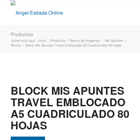
Productos
Usted está aquí:
Inicio
/
Productos
/
Banco de Imágenes
/
Mis Apuntes
/
Blocks
/
Block Mis Apuntes Travel Emblocado A5 Cuadriculado 80 hojas
BLOCK MIS APUNTES
TRAVEL EMBLOCADO
A5 CUADRICULADO 80
HOJAS