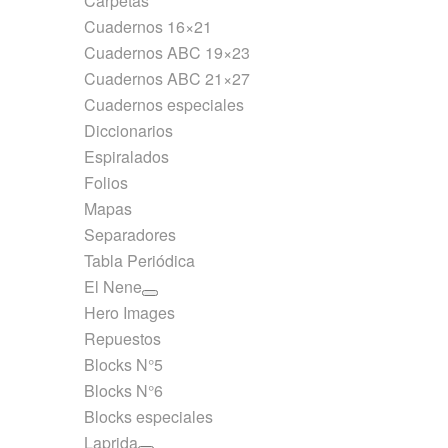
Carpetas
Cuadernos 16×21
Cuadernos ABC 19×23
Cuadernos ABC 21×27
Cuadernos especiales
Diccionarios
Espiralados
Folios
Mapas
Separadores
Tabla Periódica
El Nene
Hero Images
Repuestos
Blocks N°5
Blocks N°6
Blocks especiales
Laprida