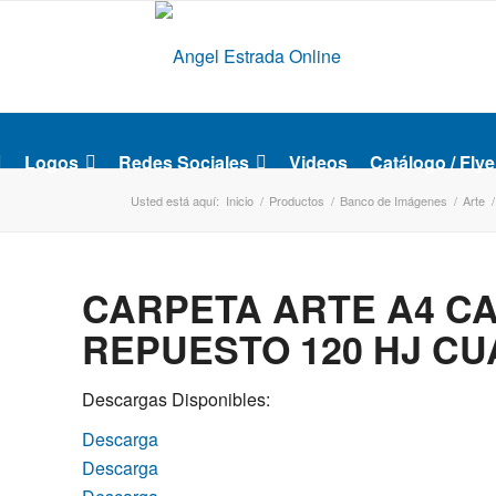
Logos
Redes Sociales
Videos
Catálogo / Flye
Usted está aquí:
Inicio
/
Productos
/
Banco de Imágenes
/
Arte
/
CARPETA ARTE A4 C
REPUESTO 120 HJ C
Descargas Disponibles:
Descarga
Descarga