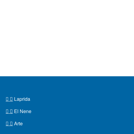
Laprida
El Nene
Arte