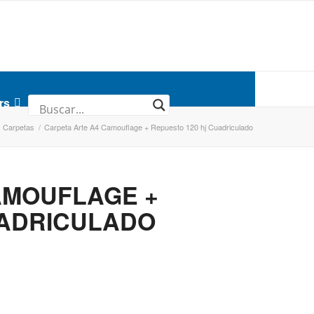
rs
Carpetas
/
Carpeta Arte A4 Camouflage + Repuesto 120 hj Cuadriculado
AMOUFLAGE +
UADRICULADO