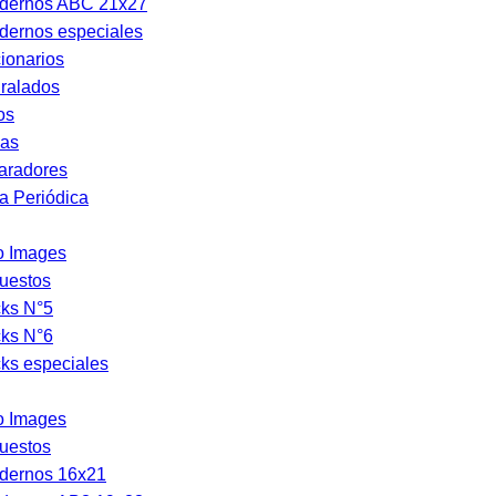
dernos ABC 21x27
dernos especiales
ionarios
ralados
os
as
aradores
a Periódica
o Images
uestos
cks N°5
cks N°6
ks especiales
o Images
uestos
dernos 16x21