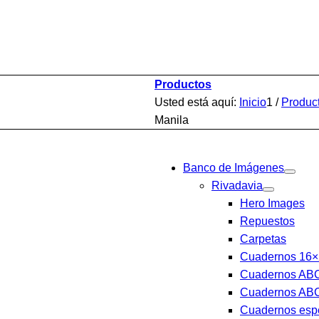
Productos
Usted está aquí:
Inicio
1
/
Produc
Manila
Banco de Imágenes
Rivadavia
Hero Images
Repuestos
Carpetas
Cuadernos 16×
Cuadernos AB
Cuadernos AB
Cuadernos esp