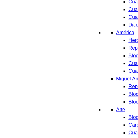
Cua
Cua
Cua
Dicc
América
Her
Rep
Blo
Cua
Cua
Miguel Án
Rep
Blo
Blo
Arte
Blo
Car
Cua