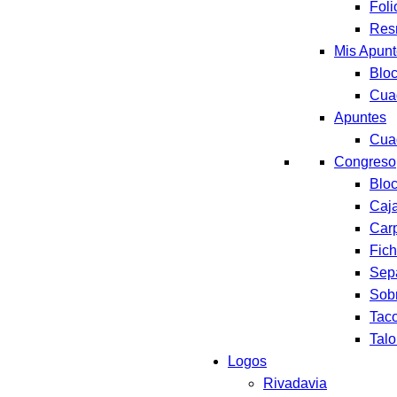
Foli
Res
Mis Apun
Blo
Cua
Apuntes
Cua
Congreso
Blo
Caj
Car
Fic
Sep
Sob
Tac
Talo
Logos
Rivadavia