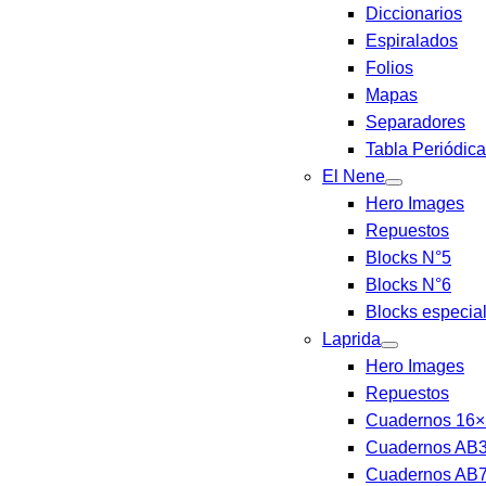
Diccionarios
Espiralados
Folios
Mapas
Separadores
Tabla Periódica
El Nene
Hero Images
Repuestos
Blocks N°5
Blocks N°6
Blocks especia
Laprida
Hero Images
Repuestos
Cuadernos 16×
Cuadernos AB3
Cuadernos AB7