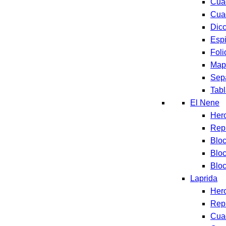
Cua
Cua
Dicc
Espi
Foli
Map
Sep
Tabl
El Nene
Her
Rep
Blo
Blo
Bloc
Laprida
Her
Rep
Cua