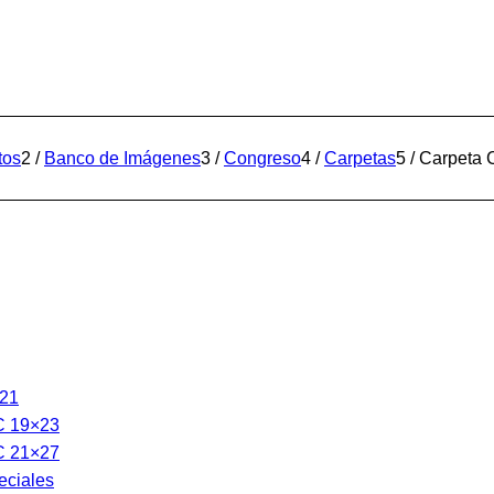
tos
2
/
Banco de Imágenes
3
/
Congreso
4
/
Carpetas
5
/
Carpeta 
21
C 19×23
C 21×27
eciales