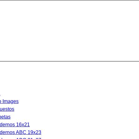
a
o Images
uestos
petas
dernos 16x21
dernos ABC 19x23