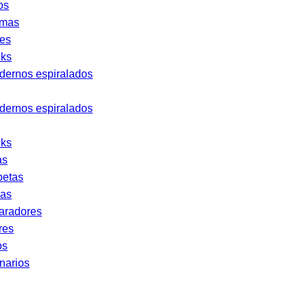
os
mas
tes
cks
dernos espiralados
dernos espiralados
cks
as
petas
has
aradores
res
os
narios