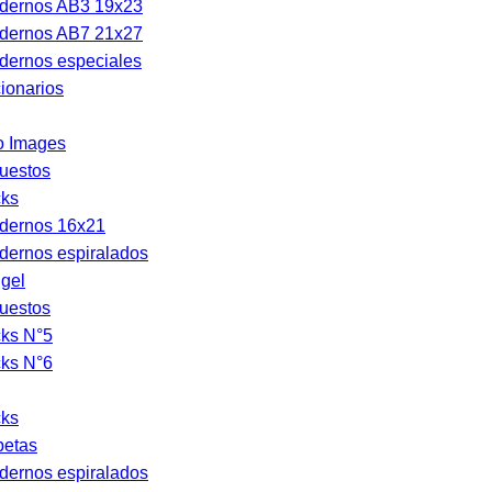
dernos AB3 19x23
dernos AB7 21x27
dernos especiales
ionarios
o Images
uestos
cks
dernos 16x21
dernos espiralados
gel
uestos
cks N°5
cks N°6
cks
petas
dernos espiralados