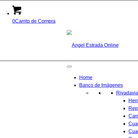
0
Carrito de Compra
Home
Banco de Imágenes
Rivadavi
Her
Rep
Car
Cua
Cua