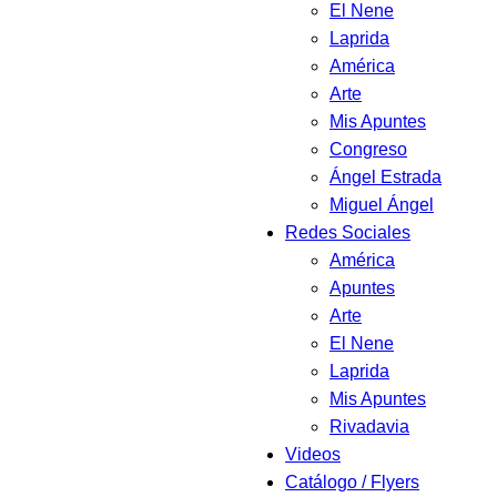
El Nene
Laprida
América
Arte
Mis Apuntes
Congreso
Ángel Estrada
Miguel Ángel
Redes Sociales
América
Apuntes
Arte
El Nene
Laprida
Mis Apuntes
Rivadavia
Videos
Catálogo / Flyers