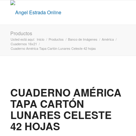
Productos
Usted está aquí:
Inicio
/
Productos
/
Banco de Imágenes
/
América
/
Cuadernos 16x21
/
Cuaderno América Tapa Cartón Lunares Celeste 42 hojas
CUADERNO AMÉRICA
TAPA CARTÓN
LUNARES CELESTE
42 HOJAS