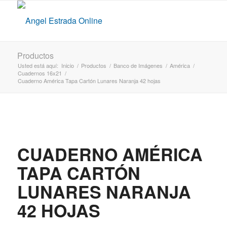
Productos
Usted está aquí:
Inicio
/
Productos
/
Banco de Imágenes
/
América
/
Cuadernos 16x21
/
Cuaderno América Tapa Cartón Lunares Naranja 42 hojas
CUADERNO AMÉRICA
TAPA CARTÓN
LUNARES NARANJA
42 HOJAS