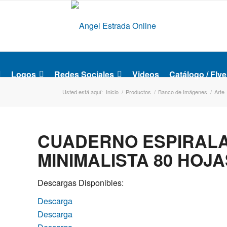
Logos
Redes Sociales
Videos
Catálogo / Flye
Usted está aquí:
Inicio
/
Productos
/
Banco de Imágenes
/
Arte
CUADERNO ESPIRAL
MINIMALISTA 80 HOJA
Descargas Disponibles:
Descarga
Descarga