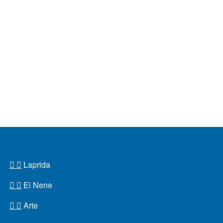
Laprida
El Nene
Arte