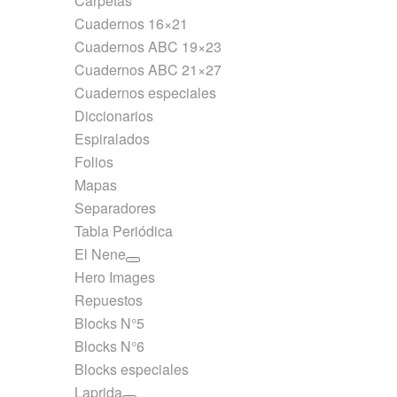
Carpetas
Cuadernos 16×21
Cuadernos ABC 19×23
Cuadernos ABC 21×27
Cuadernos especiales
Diccionarios
Espiralados
Folios
Mapas
Separadores
Tabla Periódica
El Nene
Hero Images
Repuestos
Blocks N°5
Blocks N°6
Blocks especiales
Laprida