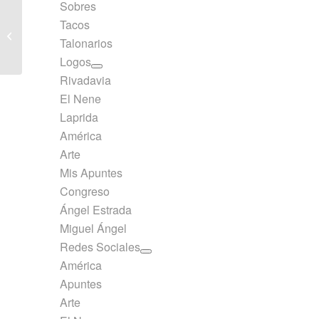
Sobres
Cuaderno Espiralado
Tacos
Arte Minimalista 80
Talonarios
hojas
Logos
Rivadavia
El Nene
Laprida
América
Arte
Mis Apuntes
Congreso
Ángel Estrada
Miguel Ángel
Redes Sociales
América
Apuntes
Arte