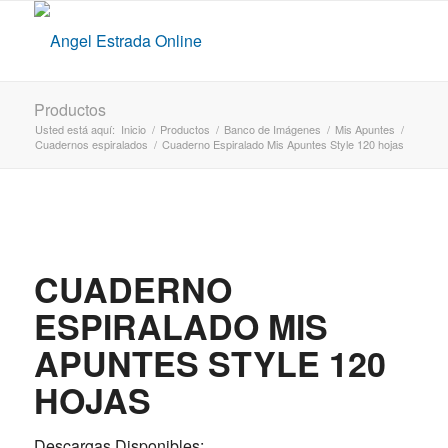
Productos
Usted está aquí:
Inicio
/
Productos
/
Banco de Imágenes
/
Mis Apuntes
/
Cuadernos espiralados
/
Cuaderno Espiralado Mis Apuntes Style 120 hojas
CUADERNO
ESPIRALADO MIS
APUNTES STYLE 120
HOJAS
Descargas Disponibles: