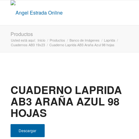
Productos
Usted está aquí:
Inicio
/
Productos
/
Banco de Imágenes
/
Laprida
/
Cuadernos AB3 19x23
/
Cuaderno Laprida AB3 Araña Azul 98 hojas
CUADERNO LAPRIDA
AB3 ARAÑA AZUL 98
HOJAS
Descargar