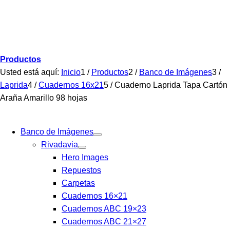
Productos
Usted está aquí:
Inicio
1
/
Productos
2
/
Banco de Imágenes
3
/
Laprida
4
/
Cuadernos 16x21
5
/
Cuaderno Laprida Tapa Cartón
Araña Amarillo 98 hojas
Banco de Imágenes
Rivadavia
Hero Images
Repuestos
Carpetas
Cuadernos 16×21
Cuadernos ABC 19×23
Cuadernos ABC 21×27