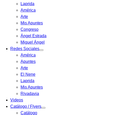
Laprida
América
Arte
Mis Apuntes
Congreso
Ángel Estrada
Miguel Ángel
Redes Sociales
América
Apuntes
Arte
El Nene
Laprida
Mis Apuntes
Rivadavia
Videos
Catálogo / Flyers
Catálogo