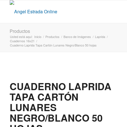
Productos
Usted está aquí:
Inicio
/
Productos
/
Banco de Imágenes
/
Laprida
/
Cuadernos 16x21
/
Cuaderno Laprida Tapa Cartón Lunares Negro/Blanco 50 hojas
CUADERNO LAPRIDA
TAPA CARTÓN
LUNARES
NEGRO/BLANCO 50