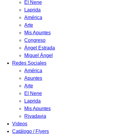
El Nene
Laprida
América
Arte
Mis Apuntes
Congreso
Ángel Estrada
Miguel Ángel
Redes Sociales
América
Apuntes
Arte
El Nene
Laprida
Mis Apuntes
Rivadavia
Videos
Catálogo / Flyers