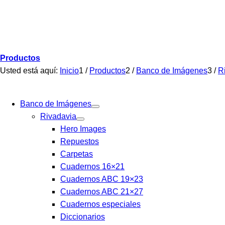
Productos
Usted está aquí:
Inicio
1
/
Productos
2
/
Banco de Imágenes
3
/
R
Banco de Imágenes
Rivadavia
Hero Images
Repuestos
Carpetas
Cuadernos 16×21
Cuadernos ABC 19×23
Cuadernos ABC 21×27
Cuadernos especiales
Diccionarios