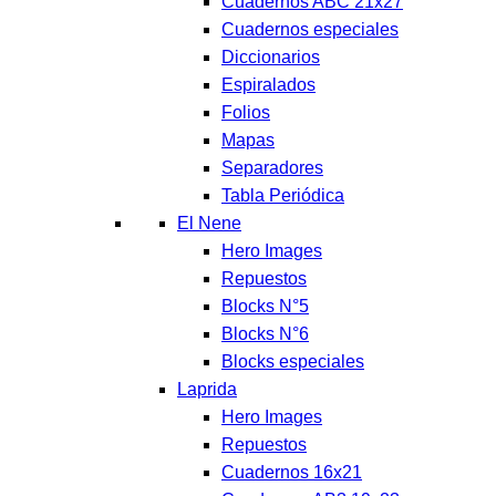
Cuadernos ABC 21x27
Cuadernos especiales
Diccionarios
Espiralados
Folios
Mapas
Separadores
Tabla Periódica
El Nene
Hero Images
Repuestos
Blocks N°5
Blocks N°6
Blocks especiales
Laprida
Hero Images
Repuestos
Cuadernos 16x21