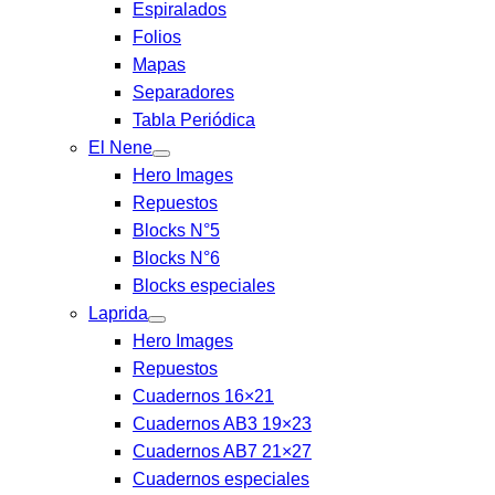
Espiralados
Folios
Mapas
Separadores
Tabla Periódica
El Nene
Hero Images
Repuestos
Blocks N°5
Blocks N°6
Blocks especiales
Laprida
Hero Images
Repuestos
Cuadernos 16×21
Cuadernos AB3 19×23
Cuadernos AB7 21×27
Cuadernos especiales