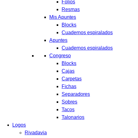
Folios
Resmas
Mis Apuntes
Blocks
Cuadernos espiralados
Apuntes
Cuadernos espiralados
Congreso
Blocks
Cajas
Carpetas
Fichas
Separadores
Sobres
Tacos
Talonarios
Logos
Rivadavia