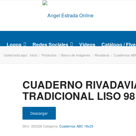
Logos
Redes Sociales
Videos
Catálogo / Flye
Usted está aquí:
Inicio
/
Productos
/
Banco de Imágenes
/
Rivadavia
/
Cuadernos AB
CUADERNO RIVADAVI
TRADICIONAL LISO 9
Descargar
SKU:
352328
Categoría:
Cuadernos ABC 19x23