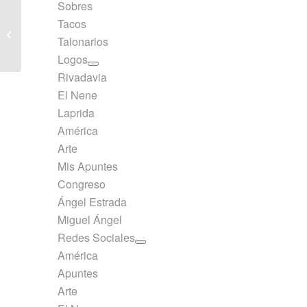
Sobres
Cuaderno Rivadavia
Tacos
ABC Tapa Cartón
Talonarios
Tradicional Liso 50
hojas
Logos
Rivadavia
El Nene
Laprida
América
Arte
Mis Apuntes
Congreso
Ángel Estrada
Miguel Ángel
Redes Sociales
América
Apuntes
Arte