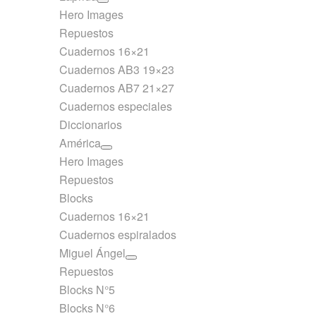
Hero Images
Repuestos
Cuadernos 16×21
Cuadernos AB3 19×23
Cuadernos AB7 21×27
Cuadernos especiales
Diccionarios
América
Hero Images
Repuestos
Blocks
Cuadernos 16×21
Cuadernos espiralados
Miguel Ángel
Repuestos
Blocks N°5
Blocks N°6