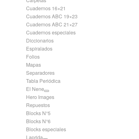
Carpetas
Cuadernos 16×21
Cuadernos ABC 19×23
Cuadernos ABC 21×27
Cuadernos especiales
Diccionarios
Espiralados
Folios
Mapas
Separadores
Tabla Periódica
El Nene
Hero Images
Repuestos
Blocks N°5
Blocks N°6
Blocks especiales
Laprida