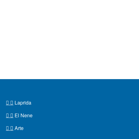
Laprida
El Nene
Arte