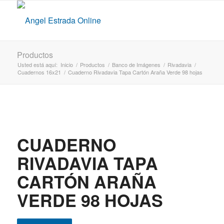
Productos
Usted está aquí:
Inicio
/
Productos
/
Banco de Imágenes
/
Rivadavia
/
Cuadernos 16x21
/
Cuaderno Rivadavia Tapa Cartón Araña Verde 98 hojas
CUADERNO
RIVADAVIA TAPA
CARTÓN ARAÑA
VERDE 98 HOJAS