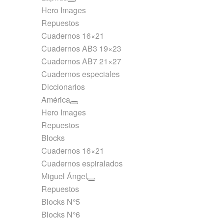
Hero Images
Repuestos
Cuadernos 16×21
Cuadernos AB3 19×23
Cuadernos AB7 21×27
Cuadernos especiales
Diccionarios
América
Hero Images
Repuestos
Blocks
Cuadernos 16×21
Cuadernos espiralados
Miguel Ángel
Repuestos
Blocks N°5
Blocks N°6