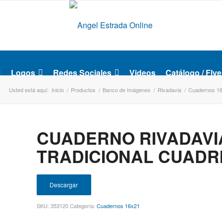
Logos
Redes Sociales
Videos
Catálogo / Flye
Usted está aquí:
Inicio
/
Productos
/
Banco de Imágenes
/
Rivadavia
/
Cuadernos 1
CUADERNO RIVADAVI
TRADICIONAL CUADR
Descargar
SKU:
353120
Categoría:
Cuadernos 16x21