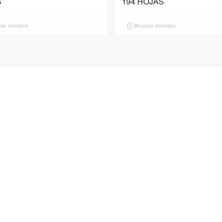
S
194 HOJAS
ar detalles
Mostrar detalles