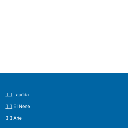
Laprida
El Nene
Arte