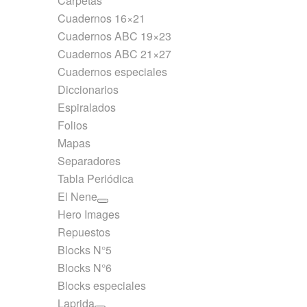
Carpetas
Cuadernos 16×21
Cuadernos ABC 19×23
Cuadernos ABC 21×27
Cuadernos especiales
Diccionarios
Espiralados
Folios
Mapas
Separadores
Tabla Periódica
El Nene
Hero Images
Repuestos
Blocks N°5
Blocks N°6
Blocks especiales
Laprida