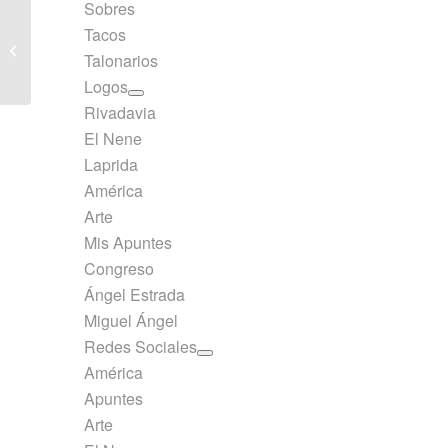
Sobres
Cuaderno Rivadavia
Tacos
Tapa Cartón Tradicional
Talonarios
Rayado 50 hojas
Logos
Rivadavia
El Nene
Laprida
América
Arte
Mis Apuntes
Congreso
Ángel Estrada
Miguel Ángel
Redes Sociales
América
Apuntes
Arte