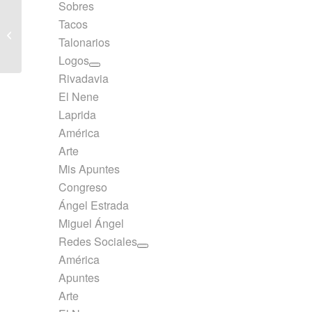
Sobres
Tacos
El Nene Block Origami
Talonarios
Fantasia 15x15cm
Logos
Rivadavia
El Nene
Laprida
América
Arte
Mis Apuntes
Congreso
Ángel Estrada
Miguel Ángel
Redes Sociales
América
Apuntes
Arte