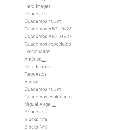
Hero Images
Repuestos
Cuadernos 16×21
Cuadernos AB3 19×23
Cuadernos AB7 21×27
Cuadernos especiales
Diccionarios
América
Hero Images
Repuestos
Blocks
Cuadernos 16×21
Cuadernos espiralados
Miguel Ángel
Repuestos
Blocks N°5
Blocks N°6