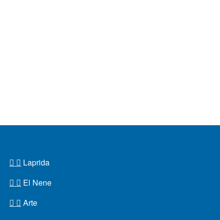
Laprida
El Nene
Arte