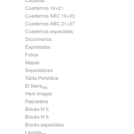
Carpetas
Cuadernos 16×21
Cuadernos ABC 19×23
Cuadernos ABC 21×27
Cuadernos especiales
Diccionarios
Espiralados
Folios
Mapas
Separadores
Tabla Periódica
El Nene
Hero Images
Repuestos
Blocks N°5
Blocks N°6
Blocks especiales
Laprida