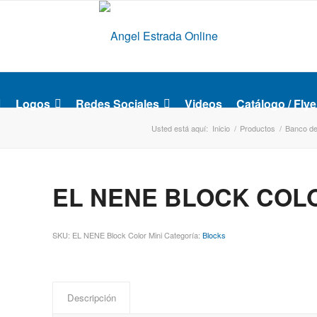
Logos
Redes Sociales
Videos
Catálogo / Flye
Usted está aquí:
Inicio
/
Productos
/
Banco d
EL NENE BLOCK COLO
SKU:
EL NENE Block Color Mini
Categoría:
Blocks
Descripción