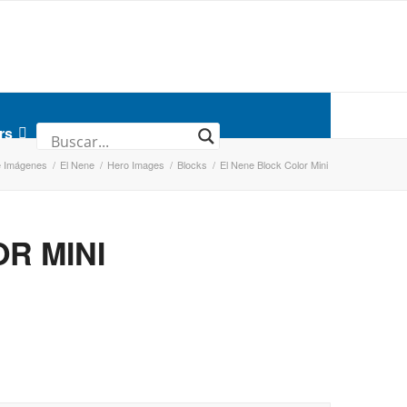
rs
e Imágenes
/
El Nene
/
Hero Images
/
Blocks
/
El Nene Block Color Mini
R MINI