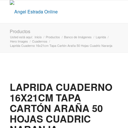
Productos
Usted está aquí:
Inicio
/
Productos
/
Banco de Imágenes
/
Laprida
/
Hero Images
/
Cuadernos
/
Laprida Cuaderno 16x21cm Tapa Cartón Araña 50 Hojas Cuadric Naranja
LAPRIDA CUADERNO
16X21CM TAPA
CARTÓN ARAÑA 50
HOJAS CUADRIC