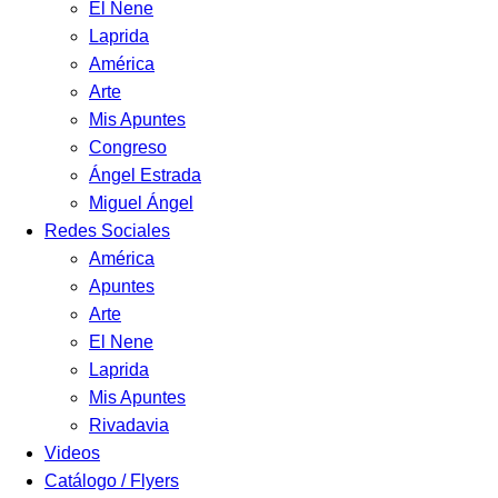
El Nene
Laprida
América
Arte
Mis Apuntes
Congreso
Ángel Estrada
Miguel Ángel
Redes Sociales
América
Apuntes
Arte
El Nene
Laprida
Mis Apuntes
Rivadavia
Videos
Catálogo / Flyers