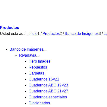
Productos
Usted está aquí:
Inicio
1
/
Productos
2
/
Banco de Imágenes
3
/
L
Banco de Imágenes
Rivadavia
Hero Images
Repuestos
Carpetas
Cuadernos 16×21
Cuadernos ABC 19×23
Cuadernos ABC 21×27
Cuadernos especiales
Diccionarios