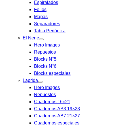
Espiralados
Folios
Mapas
Separadores
Tabla Periódica
El Nene
Hero Images
Repuestos
Blocks N°5
Blocks N°6
Blocks especiales
Laprida
Hero Images
Repuestos
Cuadernos 16×21
Cuadernos AB3 19×23
Cuadernos AB7 21×27
Cuadernos especiales