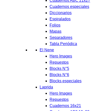
Cuadernos ABC 21x27
Cuadernos especiales
Diccionarios
Espiralados
Folios
Mapas
Separadores
Tabla Periódica
El Nene
Hero Images
Repuestos
Blocks N°5
Blocks N°6
Blocks especiales
Laprida
Hero Images
Repuestos
Cuadernos 16x21