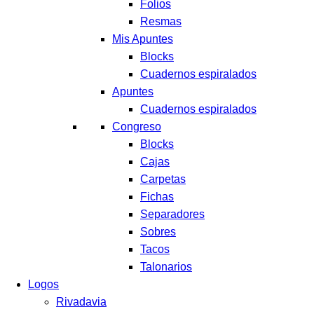
Folios
Resmas
Mis Apuntes
Blocks
Cuadernos espiralados
Apuntes
Cuadernos espiralados
Congreso
Blocks
Cajas
Carpetas
Fichas
Separadores
Sobres
Tacos
Talonarios
Logos
Rivadavia