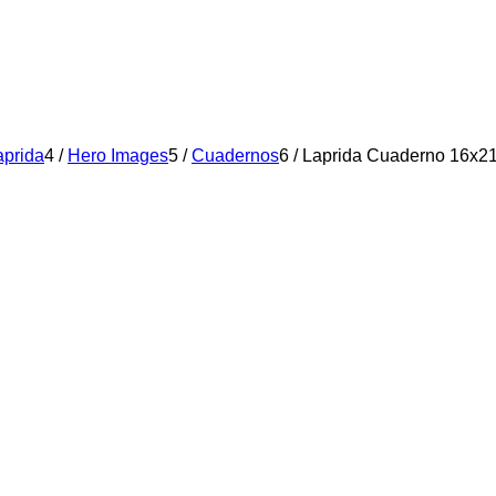
aprida
4
/
Hero Images
5
/
Cuadernos
6
/
Laprida Cuaderno 16x21