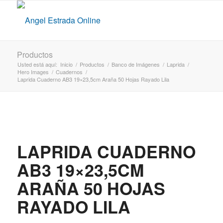
Productos
Usted está aquí:
Inicio
/
Productos
/
Banco de Imágenes
/
Laprida
/
Hero Images
/
Cuadernos
/
Laprida Cuaderno AB3 19×23,5cm Araña 50 Hojas Rayado Lila
LAPRIDA CUADERNO
AB3 19×23,5CM
ARAÑA 50 HOJAS
RAYADO LILA