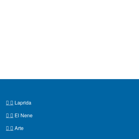
Laprida
El Nene
Arte