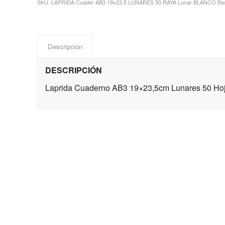
SKU:
LAPRIDA Cuader AB3 19x23,5 LUNARES 50 RAYA Lunar BLANCO B
Descripción
DESCRIPCIÓN
Laprida Cuaderno AB3 19×23,5cm Lunares 50 Ho