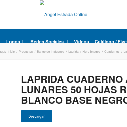
Logos
Redes Sociales
Videos
Catálogo / Flye
aquí:
Inicio
/
Productos
/
Banco de Imágenes
/
Laprida
/
Hero Images
/
Cuadernos
/
La
LAPRIDA CUADERNO A
LUNARES 50 HOJAS 
BLANCO BASE NEGR
Descargar