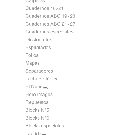
Carpetas
Cuadernos 16×21
Cuadernos ABC 19×23
Cuadernos ABC 21×27
Cuadernos especiales
Diccionarios
Espiralados
Folios
Mapas
Separadores
Tabla Periódica
El Nene
Hero Images
Repuestos
Blocks N°5
Blocks N°6
Blocks especiales
Laprida