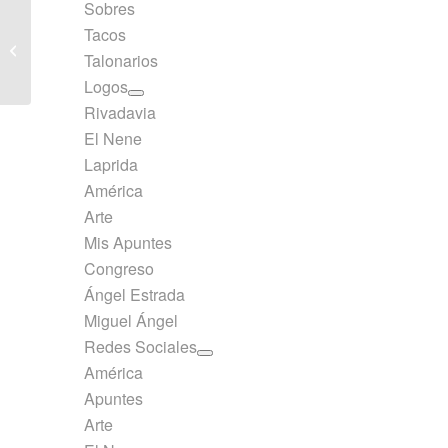
Sobres
Laprida Cuaderno AB3
Tacos
19×23,5cm Lunares 50
Talonarios
Hojas Rayado Naranja
Mesa de...
Logos
Rivadavia
El Nene
Laprida
América
Arte
Mis Apuntes
Congreso
Ángel Estrada
Miguel Ángel
Redes Sociales
América
Apuntes
Arte