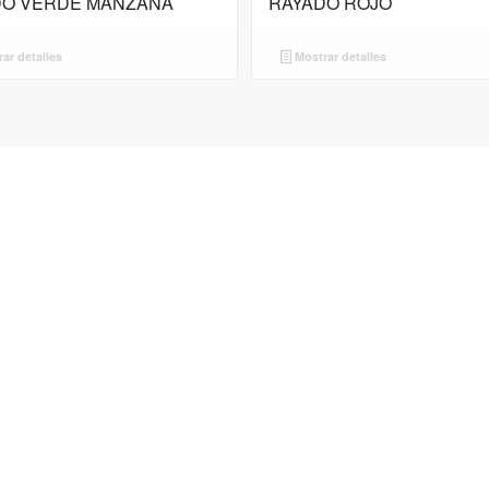
DO VERDE MANZANA
RAYADO ROJO
ar detalles
Mostrar detalles