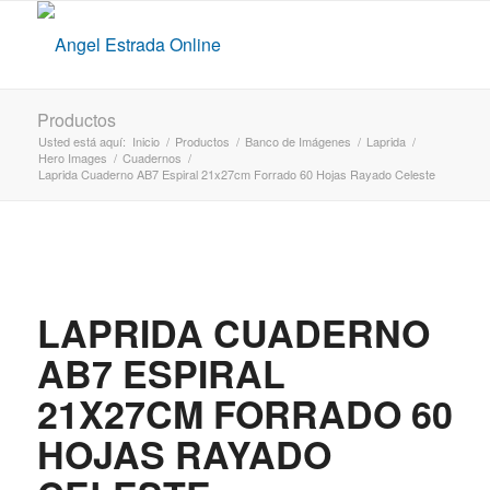
Productos
Usted está aquí:
Inicio
/
Productos
/
Banco de Imágenes
/
Laprida
/
Hero Images
/
Cuadernos
/
Laprida Cuaderno AB7 Espiral 21x27cm Forrado 60 Hojas Rayado Celeste
LAPRIDA CUADERNO
AB7 ESPIRAL
21X27CM FORRADO 60
HOJAS RAYADO