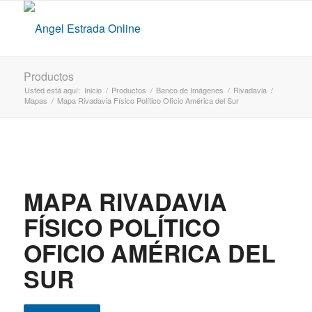
Productos
Usted está aquí:
Inicio
/
Productos
/
Banco de Imágenes
/
Rivadavia
/
Mapas
/
Mapa Rivadavia Físico Político Oficio América del Sur
MAPA RIVADAVIA
FÍSICO POLÍTICO
OFICIO AMÉRICA DEL
SUR