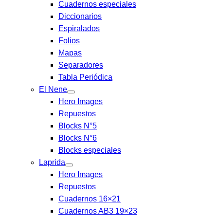
Cuadernos especiales
Diccionarios
Espiralados
Folios
Mapas
Separadores
Tabla Periódica
El Nene
Hero Images
Repuestos
Blocks N°5
Blocks N°6
Blocks especiales
Laprida
Hero Images
Repuestos
Cuadernos 16×21
Cuadernos AB3 19×23