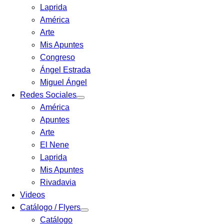
Laprida
América
Arte
Mis Apuntes
Congreso
Ángel Estrada
Miguel Ángel
Redes Sociales
América
Apuntes
Arte
El Nene
Laprida
Mis Apuntes
Rivadavia
Videos
Catálogo / Flyers
Catálogo