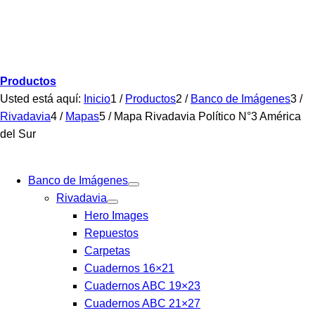
Productos
Usted está aquí:
Inicio
1
/
Productos
2
/
Banco de Imágenes
3
/
Rivadavia
4
/
Mapas
5
/
Mapa Rivadavia Político N°3 América
del Sur
Banco de Imágenes
Rivadavia
Hero Images
Repuestos
Carpetas
Cuadernos 16×21
Cuadernos ABC 19×23
Cuadernos ABC 21×27