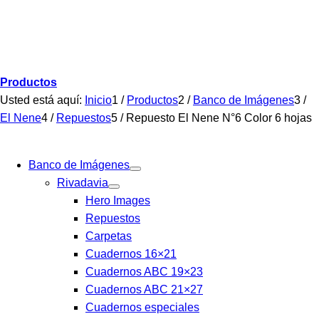
Productos
Usted está aquí:
Inicio
1
/
Productos
2
/
Banco de Imágenes
3
/
El Nene
4
/
Repuestos
5
/
Repuesto El Nene N°6 Color 6 hojas
Banco de Imágenes
Rivadavia
Hero Images
Repuestos
Carpetas
Cuadernos 16×21
Cuadernos ABC 19×23
Cuadernos ABC 21×27
Cuadernos especiales