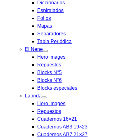
Diccionarios
Espiralados
Folios
Mapas
Separadores
Tabla Periódica
El Nene
Hero Images
Repuestos
Blocks N°5
Blocks N°6
Blocks especiales
Laprida
Hero Images
Repuestos
Cuadernos 16×21
Cuadernos AB3 19×23
Cuadernos AB7 21×27