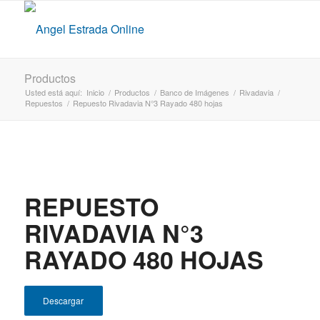
Productos
Usted está aquí:
Inicio
/
Productos
/
Banco de Imágenes
/
Rivadavia
/
Repuestos
/
Repuesto Rivadavia N°3 Rayado 480 hojas
REPUESTO
RIVADAVIA N°3
RAYADO 480 HOJAS
Descargar