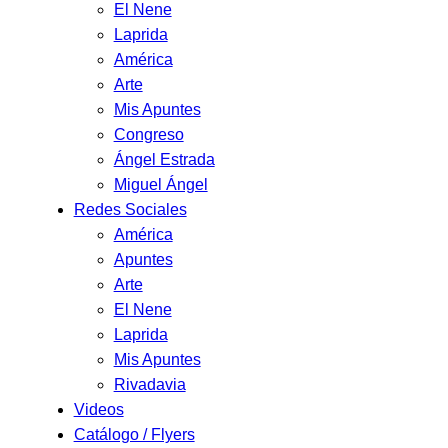
El Nene
Laprida
América
Arte
Mis Apuntes
Congreso
Ángel Estrada
Miguel Ángel
Redes Sociales
América
Apuntes
Arte
El Nene
Laprida
Mis Apuntes
Rivadavia
Videos
Catálogo / Flyers