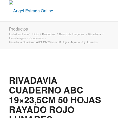
Productos
Usted está aquí:
Inicio
/
Productos
/
Banco de Imágenes
/
Rivadavia
/
Hero Images
/
Cuadernos
/
Rivadavia Cuaderno ABC 19×23,5cm 50 Hojas Rayado Rojo Lunares
RIVADAVIA
CUADERNO ABC
19×23,5CM 50 HOJAS
RAYADO ROJO