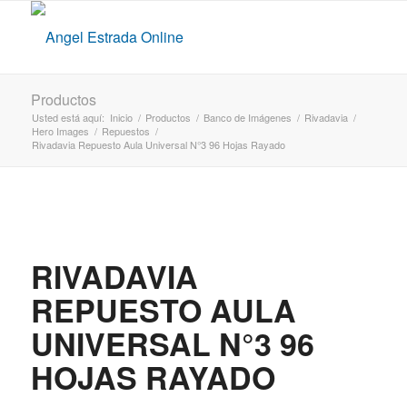
Productos
Usted está aquí:
Inicio
/
Productos
/
Banco de Imágenes
/
Rivadavia
/
Hero Images
/
Repuestos
/
Rivadavia Repuesto Aula Universal N°3 96 Hojas Rayado
RIVADAVIA
REPUESTO AULA
UNIVERSAL N°3 96
HOJAS RAYADO