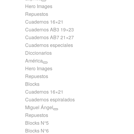
Hero Images
Repuestos
Cuadernos 16×21
Cuadernos AB3 19×23
Cuadernos AB7 21×27
Cuadernos especiales
Diccionarios
América
Hero Images
Repuestos
Blocks
Cuadernos 16×21
Cuadernos espiralados
Miguel Ángel
Repuestos
Blocks N°5
Blocks N°6