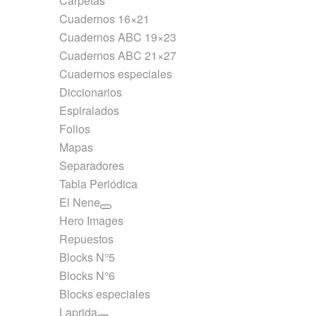
Carpetas
Cuadernos 16×21
Cuadernos ABC 19×23
Cuadernos ABC 21×27
Cuadernos especiales
Diccionarios
Espiralados
Folios
Mapas
Separadores
Tabla Periódica
El Nene
Hero Images
Repuestos
Blocks N°5
Blocks N°6
Blocks especiales
Laprida