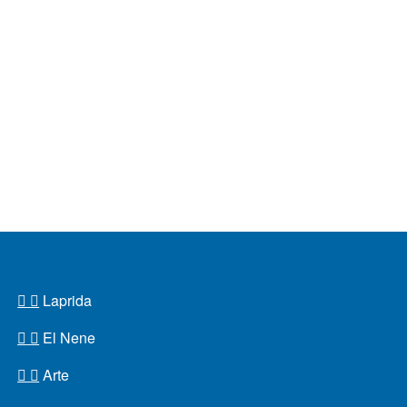
Laprida
El Nene
Arte