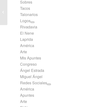
Sobres
Tacos
Rivadavia Repuesto
Talonarios
N°3 EB Hoja Rayado
Logos
Rivadavia
El Nene
Laprida
América
Arte
Mis Apuntes
Congreso
Ángel Estrada
Miguel Ángel
Redes Sociales
América
Apuntes
Arte