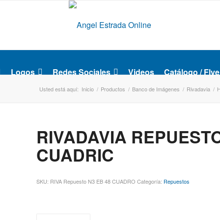
Logos
Redes Sociales
Videos
Catálogo / Flye
Usted está aquí:
Inicio
/
Productos
/
Banco de Imágenes
/
Rivadavia
/
RIVADAVIA REPUESTO
CUADRIC
SKU:
RIVA Repuesto N3 EB 48 CUADRO
Categoría:
Repuestos