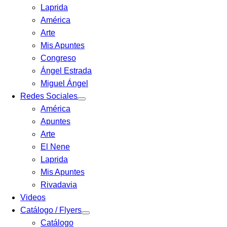
Laprida
América
Arte
Mis Apuntes
Congreso
Ángel Estrada
Miguel Ángel
Redes Sociales
América
Apuntes
Arte
El Nene
Laprida
Mis Apuntes
Rivadavia
Videos
Catálogo / Flyers
Catálogo