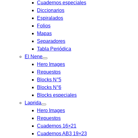
Cuadernos especiales
Diccionarios
Espiralados
Folios
Mapas
Separadores
Tabla Periódica
El Nene
Hero Images
Repuestos
Blocks N°5
Blocks N°6
Blocks especiales
Laprida
Hero Images
Repuestos
Cuadernos 16×21
Cuadernos AB3 19×23