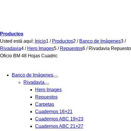
Productos
Usted está aquí:
Inicio
1
/
Productos
2
/
Banco de Imágenes
3
/
Rivadavia
4
/
Hero Images
5
/
Repuestos
6
/
Rivadavia Repuesto
Oficio BM 48 Hojas Cuadric
Banco de Imágenes
Rivadavia
Hero Images
Repuestos
Carpetas
Cuadernos 16×21
Cuadernos ABC 19×23
Cuadernos ABC 21×27