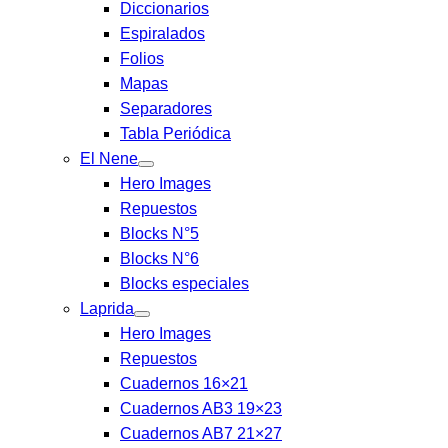
Diccionarios
Espiralados
Folios
Mapas
Separadores
Tabla Periódica
El Nene
Hero Images
Repuestos
Blocks N°5
Blocks N°6
Blocks especiales
Laprida
Hero Images
Repuestos
Cuadernos 16×21
Cuadernos AB3 19×23
Cuadernos AB7 21×27