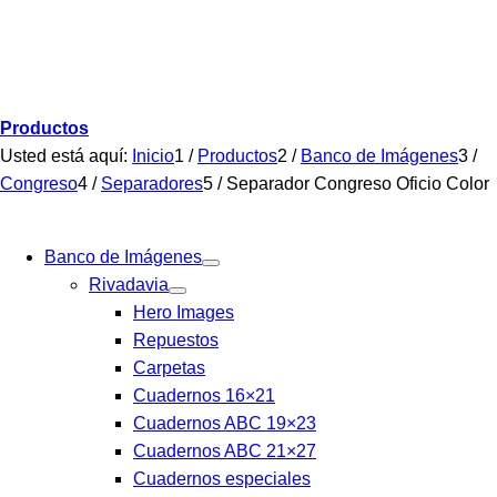
Productos
Usted está aquí:
Inicio
1
/
Productos
2
/
Banco de Imágenes
3
/
Congreso
4
/
Separadores
5
/
Separador Congreso Oficio Color
Banco de Imágenes
Rivadavia
Hero Images
Repuestos
Carpetas
Cuadernos 16×21
Cuadernos ABC 19×23
Cuadernos ABC 21×27
Cuadernos especiales