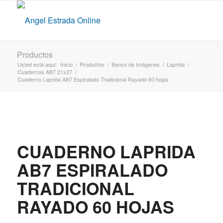
Productos
Usted está aquí:
Inicio
/
Productos
/
Banco de Imágenes
/
Laprida
/
Cuadernos AB7 21x27
/
Cuaderno Laprida AB7 Espiralado Tradicional Rayado 60 hojas
CUADERNO LAPRIDA
AB7 ESPIRALADO
TRADICIONAL
RAYADO 60 HOJAS