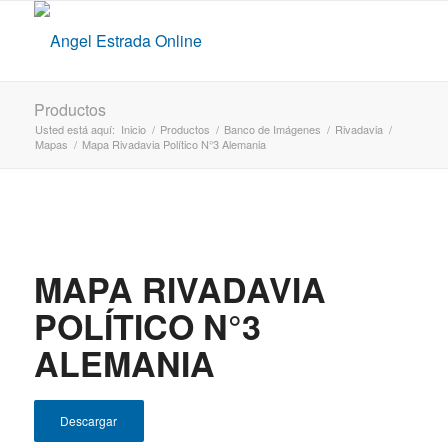
Productos
Usted está aquí:
Inicio
/
Productos
/
Banco de Imágenes
/
Rivadavia
/
Mapas
/
Mapa Rivadavia Político N°3 Alemania
MAPA RIVADAVIA
POLÍTICO N°3
ALEMANIA
Descargar