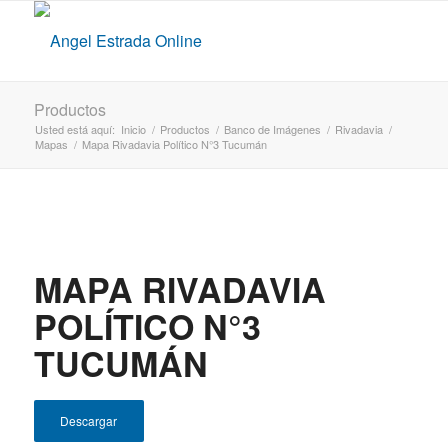
Productos
Usted está aquí:
Inicio
/
Productos
/
Banco de Imágenes
/
Rivadavia
/
Mapas
/
Mapa Rivadavia Político N°3 Tucumán
MAPA RIVADAVIA
POLÍTICO N°3
TUCUMÁN
Descargar