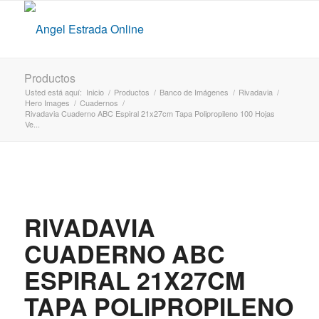
Productos
Usted está aquí:
Inicio
/
Productos
/
Banco de Imágenes
/
Rivadavia
/
Hero Images
/
Cuadernos
/
Rivadavia Cuaderno ABC Espiral 21x27cm Tapa Polipropileno 100 Hojas
Ve...
RIVADAVIA
CUADERNO ABC
ESPIRAL 21X27CM
TAPA POLIPROPILENO